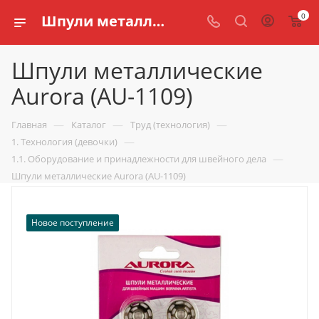
0
Шпули металлические Aurora (AU-1109) купить по доступной цене в интернет магазине schools.ru
Шпули металлические
Aurora (AU-1109)
—
—
—
Главная
Каталог
Труд (технология)
—
1. Технология (девочки)
—
1.1. Оборудование и принадлежности для швейного дела
Шпули металлические Aurora (AU-1109)
Новое поступление