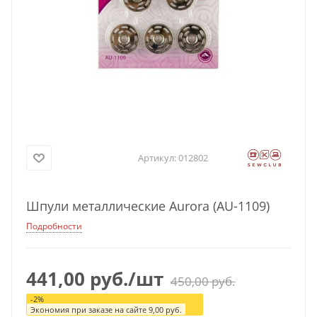
Артикул:
012802
Шпули металлические Aurora (AU-1109)
Подробности
441,00
руб.
/шт
450,00
руб.
-
2
%
Экономия при заказе на сайте
9,00
руб.