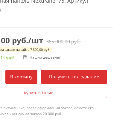
ная панель NextPanel 75. Артикул
5
,00
руб.
/шт
365 000,00
руб.
и заказе на сайте
7 300,00
руб.
Нашли дешевле?
 14 дней
В корзину
Получить тех. задание
Купить в 1 клик
те актуальные, после оформления заказа можете его
мальная сумма заказа 20 000 руб.