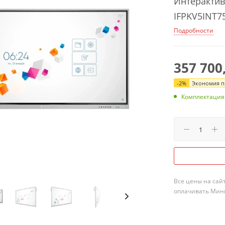
Интерактив
IFPKV5INT7
Подробности
357 700
-
2
%
Экономия пр
Комплектация
Все цены на сай
оплачивать Мини