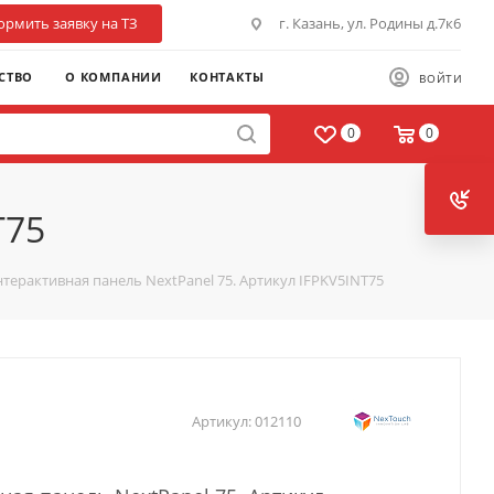
рмить заявку на ТЗ
г. Казань, ул. Родины д.7к6
СТВО
О КОМПАНИИ
КОНТАКТЫ
ВОЙТИ
0
0
T75
терактивная панель NextPanel 75. Артикул IFPKV5INT75
Артикул:
012110