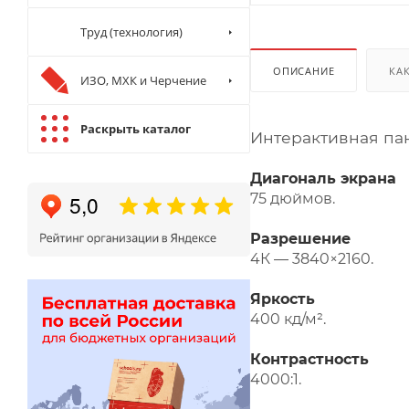
Труд (технология)
ОПИСАНИЕ
КА
ИЗО, МХК и Черчение
Раскрыть каталог
Интерактивная пан
Диагональ экрана
75 дюймов.
Разрешение
4К — 3840×2160.
Яркость
400 кд/м².
Контрастность
4000:1.