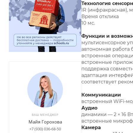
Технология сенсорн
IR (инфракрасная), 
Время отклика
10 мс.
Функции и возмож
мультисенсорное уп
автономная работа 
встроенная операци
встроенные приложе
поддержка совместн
адаптация интерфей
соответствует рек
Коммуникации
встроенный WiFi-мо
Аудио
динамики — 2 × 16 Вт
ВАШ МЕНЕДЖЕР
встроенные микроф
Майя Горохова
Камера
+7 (930) 036-68-50