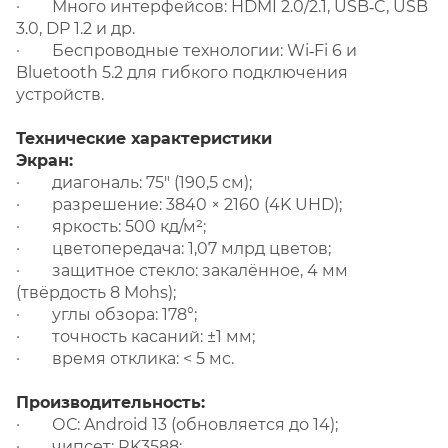
· Много интерфейсов: HDMI 2.0/2.1, USB‑C, USB
3.0, DP 1.2 и др.
· Беспроводные технологии: Wi‑Fi 6 и
Bluetooth 5.2 для гибкого подключения
устройств.
Технические характеристики
Экран:
· диагональ: 75″ (190,5 см);
· разрешение: 3840 × 2160 (4K UHD);
· яркость: 500 кд/м²;
· цветопередача: 1,07 млрд цветов;
· защитное стекло: закалённое, 4 мм
(твёрдость 8 Mohs);
· углы обзора: 178°;
· точность касаний: ±1 мм;
· время отклика: < 5 мс.
Производительность:
· ОС: Android 13 (обновляется до 14);
· чипсет: RK3588;