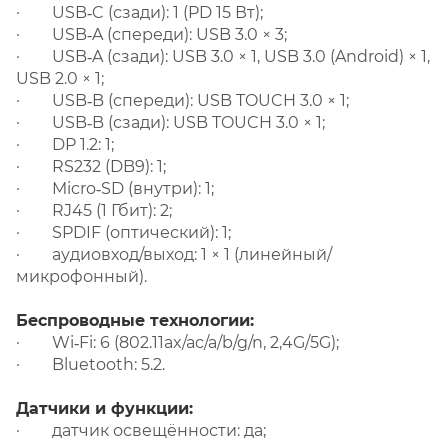
· USB‑C (сзади): 1 (PD 15 Вт);
· USB‑A (спереди): USB 3.0 × 3;
· USB‑A (сзади): USB 3.0 × 1, USB 3.0 (Android) × 1,
USB 2.0 × 1;
· USB‑B (спереди): USB TOUCH 3.0 × 1;
· USB‑B (сзади): USB TOUCH 3.0 × 1;
· DP 1.2: 1;
· RS232 (DB9): 1;
· Micro‑SD (внутри): 1;
· RJ45 (1 Гбит): 2;
· SPDIF (оптический): 1;
· аудиовход/выход: 1 × 1 (линейный/
микрофонный).
Беспроводные технологии:
· Wi‑Fi: 6 (802.11ax/ac/a/b/g/n, 2,4G/5G);
· Bluetooth: 5.2.
Датчики и функции:
· датчик освещённости: да;