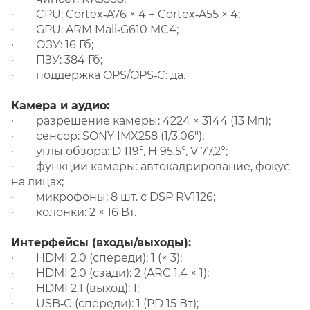
· CPU: Cortex‑A76 × 4 + Cortex‑A55 × 4;
· GPU: ARM Mali‑G610 MC4;
· ОЗУ: 16 Гб;
· ПЗУ: 384 Гб;
· поддержка OPS/OPS‑C: да.
Камера и аудио:
· разрешение камеры: 4224 × 3144 (13 Мп);
· сенсор: SONY IMX258 (1/3,06″);
· углы обзора: D 119°, H 95,5°, V 77,2°;
· функции камеры: автокадрирование, фокус
на лицах;
· микрофоны: 8 шт. с DSP RV1126;
· колонки: 2 × 16 Вт.
Интерфейсы (входы/выходы):
· HDMI 2.0 (спереди): 1 (× 3);
· HDMI 2.0 (сзади): 2 (ARC 1.4 × 1);
· HDMI 2.1 (выход): 1;
· USB‑C (спереди): 1 (PD 15 Вт);