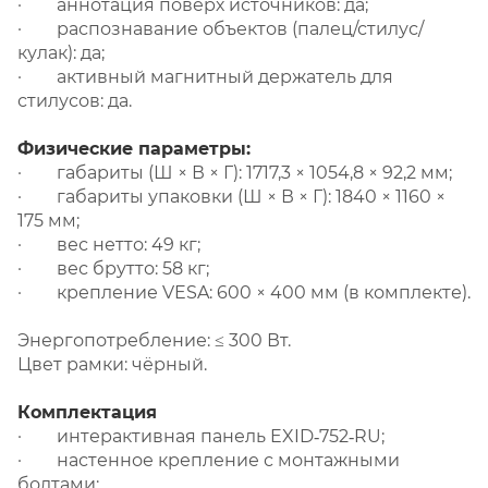
· аннотация поверх источников: да;
· распознавание объектов (палец/стилус/
кулак): да;
· активный магнитный держатель для
стилусов: да.
Физические параметры:
· габариты (Ш × В × Г): 1717,3 × 1054,8 × 92,2 мм;
· габариты упаковки (Ш × В × Г): 1840 × 1160 ×
175 мм;
· вес нетто: 49 кг;
· вес брутто: 58 кг;
· крепление VESA: 600 × 400 мм (в комплекте).
Энергопотребление: ≤ 300 Вт.
Цвет рамки: чёрный.
Комплектация
· интерактивная панель EXID‑752‑RU;
· настенное крепление с монтажными
болтами;