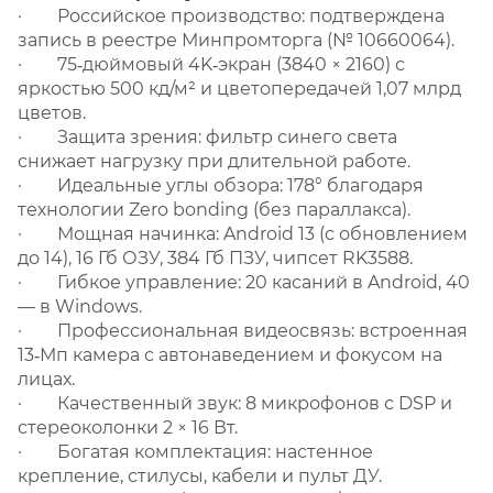
· Российское производство: подтверждена
запись в реестре Минпромторга (№ 10660064).
· 75‑дюймовый 4K‑экран (3840 × 2160) с
яркостью 500 кд/м² и цветопередачей 1,07 млрд
цветов.
· Защита зрения: фильтр синего света
снижает нагрузку при длительной работе.
· Идеальные углы обзора: 178° благодаря
технологии Zero bonding (без параллакса).
· Мощная начинка: Android 13 (с обновлением
до 14), 16 Гб ОЗУ, 384 Гб ПЗУ, чипсет RK3588.
· Гибкое управление: 20 касаний в Android, 40
— в Windows.
· Профессиональная видеосвязь: встроенная
13‑Мп камера с автонаведением и фокусом на
лицах.
· Качественный звук: 8 микрофонов с DSP и
стереоколонки 2 × 16 Вт.
· Богатая комплектация: настенное
крепление, стилусы, кабели и пульт ДУ.