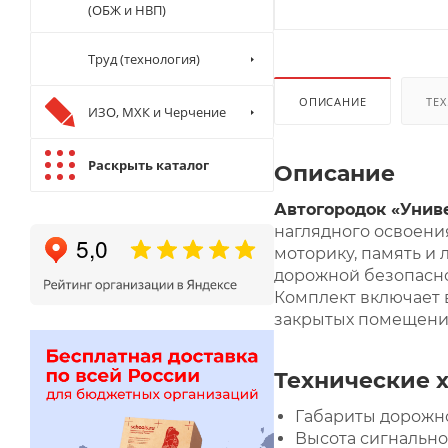
(ОБЖ и НВП)
Труд (технология)
ОПИСАНИЕ
ТЕХ
ИЗО, МХК и Черчение
Раскрыть каталог
Описание
Автогородок «Уни
наглядного освоени
моторику, память и
дорожной безопасно
Комплект включает 
закрытых помещениях
Технические 
Габариты дорожно
Высота сигнальног