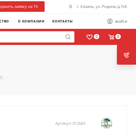
рмить заявку на ТЗ
г. Казань, ул. Родины д.7к6
СТВО
О КОМПАНИИ
КОНТАКТЫ
ВОЙТИ
0
0
—
Д)
Артикул:
012683