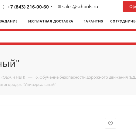
sales@schools.ru
+7 (843) 216-00-60
Офо
 ЗАДАНИЕ
БЕСПЛАТНАЯ ДОСТАВКА
ГАРАНТИЯ
СОТРУДНИЧЕ
ный"
—
 (ОБЖ и НВП)
6. Обучение безопасности дорожного движения (БД
втогородок "Универсальный"