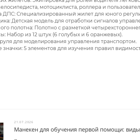
их жилетов: Экипировка для ролей водителя легково
велосипедиста, мотоциклиста, роллера и пользовател
а ДПС: Специализированный жилет для юного регул
ка: Детская модель для отработки сигналов управ
го полотна: Полотно с разметкой четырехстороннег
: Набор из 12 штук (6 голубых и 6 оранжевых).
 руля для моделирования управления транспортом.
значки: 5 элементов для изучения правил видимост
21.07.2026
Манекен для обучения первой помощи: виды