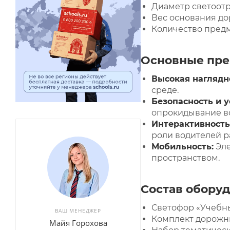
Диаметр светоотр
Вес основания дор
Количество предм
Основные пре
Высокая наглядн
среде.
Безопасность и у
опрокидывание во
Интерактивность
роли водителей р
Мобильность:
Эле
пространством.
Состав обору
Светофор «Учебны
ВАШ МЕНЕДЖЕР
Комплект дорожных
Майя Горохова