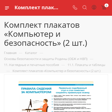
0
Комплект плакатов «Компьютер и безопасность» (2 шт.) купить по доступной цене в интернет магазине schools.ru
Комплект плакатов
«Компьютер и
безопасность» (2 шт.)
—
—
Главная
Каталог
—
Основы безопасности и защиты Родины (ОБЖ и НВП)
—
11. Наглядные и печатные пособия
11.1. Плакаты и таблицы
—
Комплект плакатов «Компьютер и безопасность» (2 шт.)