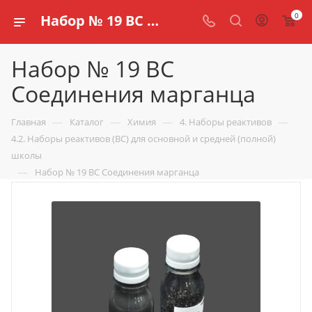
0
Набор № 19 ВС Соединения марганца купить по доступной цене в интернет магазине schools.ru
Набор № 19 ВС
Соединения марганца
—
—
—
—
Главная
Каталог
Химия
4. Наборы реактивов
4.2. Наборы реактивов (ВС) для основной и средней (полной)
школы
—
Набор № 19 ВС Соединения марганца