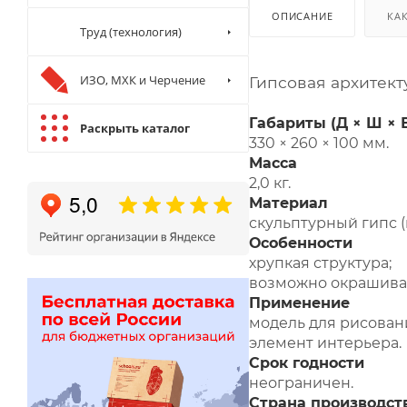
ОПИСАНИЕ
КА
Труд (технология)
ИЗО, МХК и Черчение
Гипсовая архитект
Габариты (Д × Ш × 
Раскрыть каталог
330 × 260 × 100 мм.
Масса
2,0 кг.
Материал
скульптурный гипс (
Особенности
хрупкая структура;
возможно окрашиван
Применение
модель для рисовани
элемент интерьера.
Срок годности
неограничен.
Страна производст