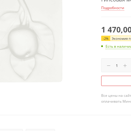
Подробности
1 470,0
-
2
%
Экономия пр
Есть в наличи
Все цены на сай
оплачивать Мини