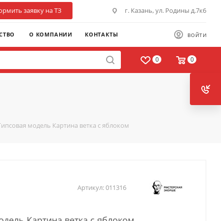
рмить заявку на ТЗ
г. Казань, ул. Родины д.7к6
СТВО
О КОМПАНИИ
КОНТАКТЫ
ВОЙТИ
0
0
Гипсовая модель Картина ветка с яблоком
Артикул:
011316
одель Картина ветка с яблоком