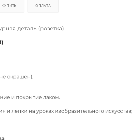
К КУПИТЬ
ОПЛАТА
урная деталь (розетка)
В)
не окрашен).
ие и покрытие лаком.
я и лепки на уроках изобразительного искусства;
ва