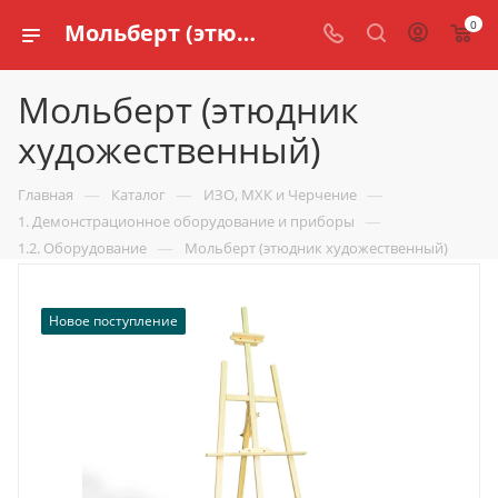
0
Мольберт (этюдник художественный) купить по доступной цене в интернет магазине schools.ru
Мольберт (этюдник
художественный)
—
—
—
Главная
Каталог
ИЗО, МХК и Черчение
—
1. Демонстрационное оборудование и приборы
—
1.2. Оборудование
Мольберт (этюдник художественный)
Новое поступление