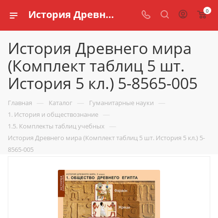
0
История Древнего мира (Комплект таблиц 5 шт. История 5 кл.) 5-8565-005 купить по доступной цене в интернет магазине schools.ru
История Древнего мира
(Комплект таблиц 5 шт.
История 5 кл.) 5-8565-005
—
—
—
Главная
Каталог
Гуманитарные науки
—
1. История и обществознание
—
1.5. Комплекты таблиц учебных
История Древнего мира (Комплект таблиц 5 шт. История 5 кл.) 5-
8565-005