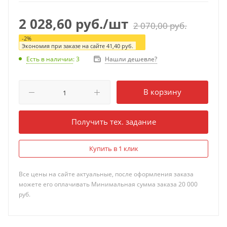
2 028,60
руб.
/шт
2 070,00
руб.
-
2
%
Экономия при заказе на сайте
41,40
руб.
Нашли дешевле?
Есть в наличии
: 3
В корзину
Получить тех. задание
Купить в 1 клик
Все цены на сайте актуальные, после оформления заказа
можете его оплачивать Минимальная сумма заказа 20 000
руб.