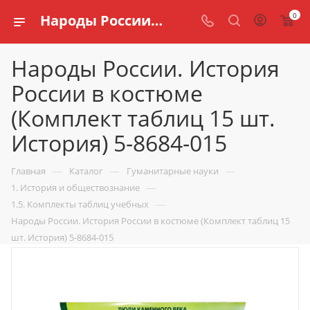
0
Народы России. История России в костюме (Комплект таблиц 15 шт. История) 5-8684-015 купить по доступной цене в интернет магазине schools.ru
Народы России. История
России в костюме
(Комплект таблиц 15 шт.
История) 5-8684-015
—
—
—
Главная
Каталог
Гуманитарные науки
—
1. История и обществознание
—
1.5. Комплекты таблиц учебных
Народы России. История России в костюме (Комплект таблиц 15
шт. История) 5-8684-015