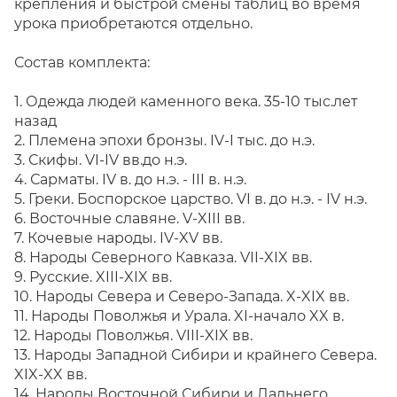
крепления и быстрой смены таблиц во время
урока приобретаются отдельно.
Состав комплекта:
1. Одежда людей каменного века. 35-10 тыс.лет
назад
2.
Племена эпохи бронзы. IV-I тыс. до н.э.
3.
Скифы. VI-IV вв.до н.э.
4.
Сарматы. IV в. до н.э. - III в. н.э.
5.
Греки. Боспорское царство. VI в. до н.э. - IV н.э.
6.
Восточные славяне. V-XIII вв.
7.
Кочевые народы. IV-XV вв.
8.
Народы Северного Кавказа. VII-XIX вв.
9.
Русские. XIII-XIX вв.
10. Народы Севера и Северо-Запада. X-XIX вв.
11. Народы Поволжья и Урала. XI-начало XX в.
12. Народы Поволжья. VIII-XIX вв.
13. Народы Западной Сибири и крайнего Севера.
XIX-XX вв.
14. Народы Восточной Сибири и Дальнего