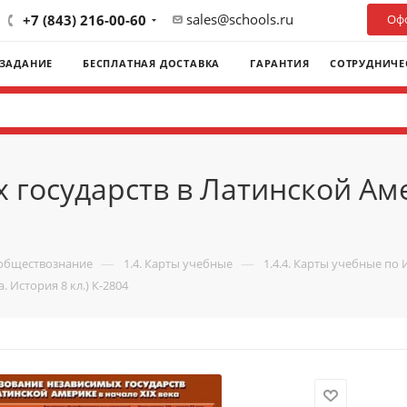
sales@schools.ru
+7 (843) 216-00-60
Офо
 ЗАДАНИЕ
БЕСПЛАТНАЯ ДОСТАВКА
ГАРАНТИЯ
СОТРУДНИЧЕ
государств в Латинской Аме
—
—
 обществознание
1.4. Карты учебные
1.4.4. Карты учебные по 
 История 8 кл.) К-2804