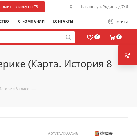
рмить заявку на ТЗ
г. Казань, ул. Родины д.7к6
СТВО
О КОМПАНИИ
КОНТАКТЫ
ВОЙТИ
0
0
рике (Карта. История 8
—
Истории 8 класс
Артикул:
007648