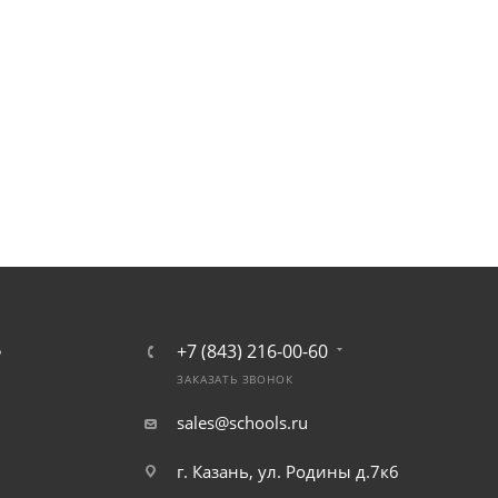
+7 (843) 216-00-60
Ь
ЗАКАЗАТЬ ЗВОНОК
sales@schools.ru
г. Казань, ул. Родины д.7к6