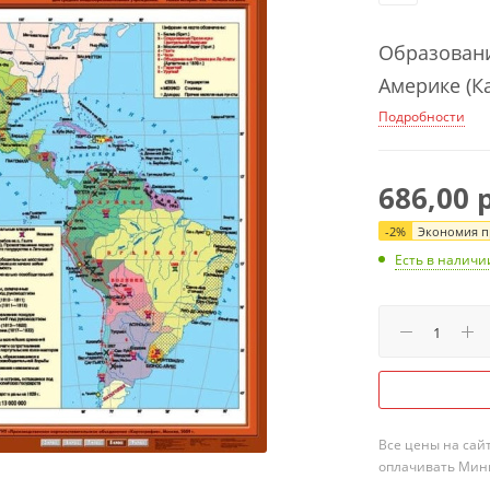
Образовани
Америке (Ка
Подробности
686,00
р
-
2
%
Экономия пр
Есть в наличи
Все цены на сай
оплачивать Мини