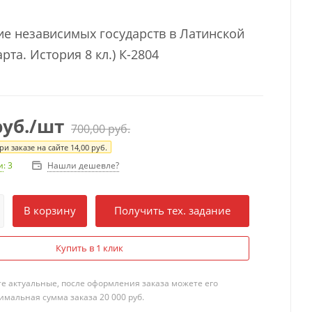
е независимых государств в Латинской
рта. История 8 кл.) К-2804
уб.
/шт
700,00
руб.
и заказе на сайте
14,00
руб.
Нашли дешевле?
и
: 3
В корзину
Получить тех. задание
Купить в 1 клик
те актуальные, после оформления заказа можете его
мальная сумма заказа 20 000 руб.