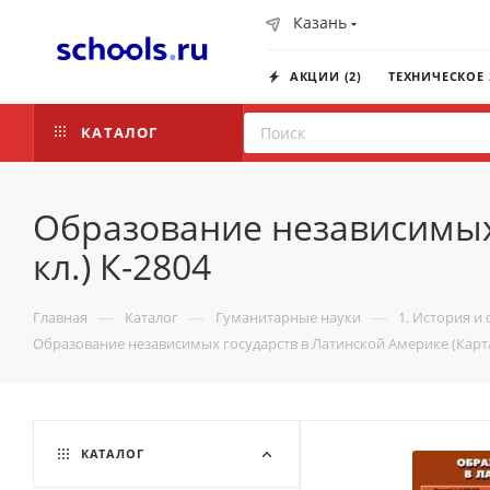
Казань
АКЦИИ (2)
ТЕХНИЧЕСКОЕ
КАТАЛОГ
Образование независимых 
кл.) К-2804
—
—
—
Главная
Каталог
Гуманитарные науки
1. История и
Образование независимых государств в Латинской Америке (Карта.
КАТАЛОГ