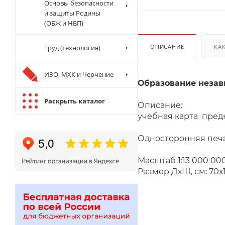
Основы безопасности
и защиты Родины
(ОБЖ и НВП)
ОПИСАНИЕ
КА
Труд (технология)
ИЗО, МХК и Черчение
Образование незави
Раскрыть каталог
Описание:
учебная карта пред
Односторонняя печа
Масштаб 1:13 000 00
Размер ДхШ, см: 70х