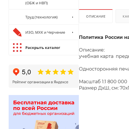
(ОБЖ и НВП)
ОПИСАНИЕ
КА
Труд (технология)
ИЗО, МХК и Черчение
Политика России на 
Раскрыть каталог
Описание:
учебная карта пред
Односторонняя печа
Масштаб 1:1 800 000
Размер ДхШ, см: 70х