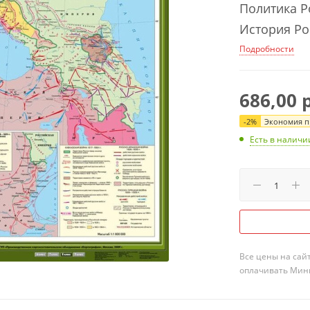
Политика Ро
История Рос
Подробности
686,00
р
-
2
%
Экономия пр
Есть в наличи
Все цены на сай
оплачивать Мини