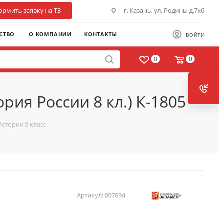
рмить заявку на ТЗ
г. Казань, ул. Родины д.7к6
СТВО
О КОМПАНИИ
КОНТАКТЫ
ВОЙТИ
0
0
ория России 8 кл.) К-1805
—
Истории 8 класс
Артикул:
007694