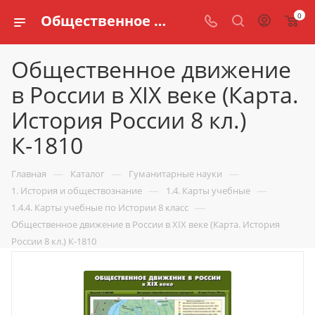
0
Общественное движение в России в XIX веке (Карта. История России 8 кл.) К-1810 купить по доступной цене в интернет магазине schools.ru
Общественное движение
в России в XIX веке (Карта.
История России 8 кл.)
К-1810
—
—
—
Главная
Каталог
Гуманитарные науки
—
—
1. История и обществознание
1.4. Карты учебные
—
1.4.4. Карты учебные по Истории 8 класс
Общественное движение в России в XIX веке (Карта. История
России 8 кл.) К-1810