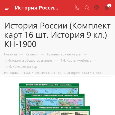
0
История России (Комплект карт 16 шт. История 9 кл.) КН-1900 купить по доступной цене в интернет магазине schools.ru
История России (Комплект
карт 16 шт. История 9 кл.)
КН-1900
—
—
—
Главная
Каталог
Гуманитарные науки
—
—
1. История и обществознание
1.4. Карты учебные
—
1.4.6. Комплекты карт
История России (Комплект карт 16 шт. История 9 кл.) КН-1900