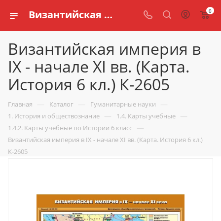
0
Византийская империя в IX - начале XI вв. (Карта. История 6 кл.) К-2605 купить по доступной цене в интернет магазине schools.ru
Византийская империя в
IX - начале XI вв. (Карта.
История 6 кл.) К-2605
—
—
—
Главная
Каталог
Гуманитарные науки
—
—
1. История и обществознание
1.4. Карты учебные
—
1.4.2. Карты учебные по Истории 6 класс
Византийская империя в IX - начале XI вв. (Карта. История 6 кл.)
К-2605