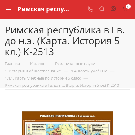
0
Римская республика в I в. до н.э. (Карта. История 5 кл.) К-2513 купить по доступной цене в интернет магазине schools.ru
Римская республика в I в.
до н.э. (Карта. История 5
кл.) К-2513
—
—
—
Главная
Каталог
Гуманитарные науки
—
—
1. История и обществознание
1.4. Карты учебные
—
1.4.1. Карты учебные по Истории 5 класс
Римская республика в I в. до н.э. (Карта. История 5 кл.) К-2513