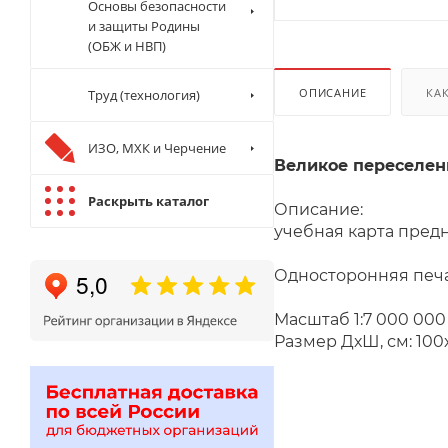
Основы безопасности
и защиты Родины
(ОБЖ и НВП)
ОПИСАНИЕ
КА
Труд (технология)
ИЗО, МХК и Черчение
Великое переселени
Раскрыть каталог
Описание:
учебная карта пред
Односторонняя печа
Масштаб 1:7 000 000
Размер ДхШ, см: 100