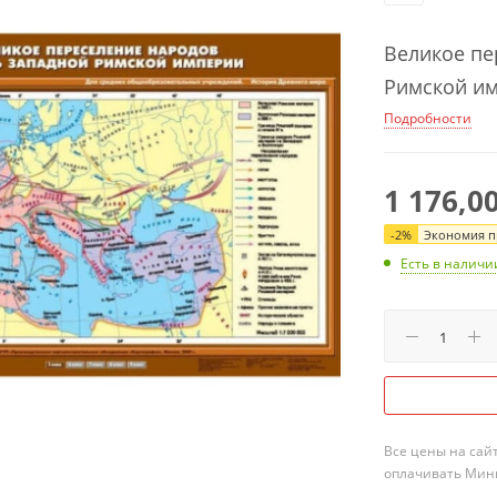
Великое пе
Римской имп
Подробности
1 176,0
-
2
%
Экономия пр
Есть в наличи
Все цены на сай
оплачивать Мини