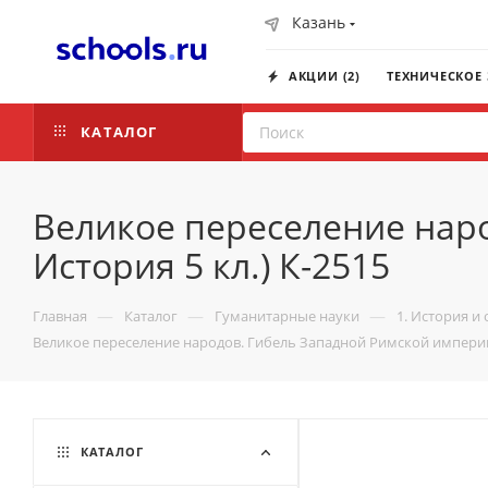
Казань
АКЦИИ (2)
ТЕХНИЧЕСКОЕ
КАТАЛОГ
Великое переселение наро
История 5 кл.) К-2515
—
—
—
Главная
Каталог
Гуманитарные науки
1. История и
Великое переселение народов. Гибель Западной Римской империи (
КАТАЛОГ