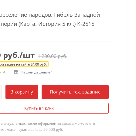
реселение народов. Гибель Западной
ерии (Карта. История 5 кл.) К-2515
0
руб.
/шт
1 200,00
руб.
и заказе на сайте
24,00
руб.
Нашли дешевле?
и
: 4
В корзину
Получить тех. задание
Купить в 1 клик
те актуальные, после оформления заказа можете его
мальная сумма заказа 20 000 руб.