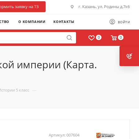
рмить заявку на ТЗ
г. Казань, ул. Родины д.7к6
СТВО
О КОМПАНИИ
КОНТАКТЫ
ВОЙТИ
0
0
кой империи (Карта.
—
Истории 5 класс
Артикул:
007604