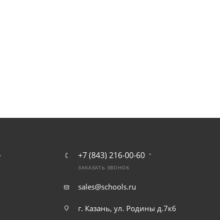
+7 (843) 216-00-60
Ь
ЗАКАЗАТЬ ЗВОНОК
sales@schools.ru
г. Казань, ул. Родины д.7к6