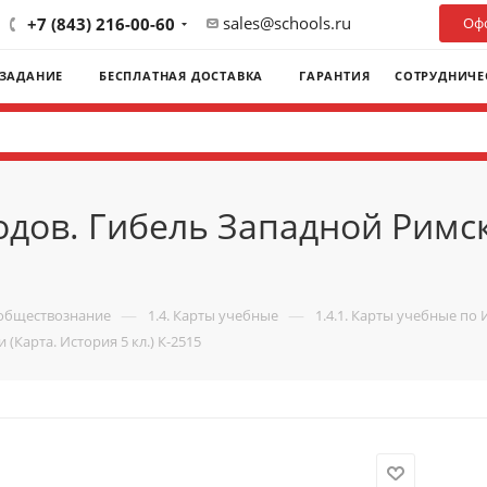
sales@schools.ru
+7 (843) 216-00-60
Офо
 ЗАДАНИЕ
БЕСПЛАТНАЯ ДОСТАВКА
ГАРАНТИЯ
СОТРУДНИЧЕ
дов. Гибель Западной Римс
—
—
 обществознание
1.4. Карты учебные
1.4.1. Карты учебные по 
Карта. История 5 кл.) К-2515