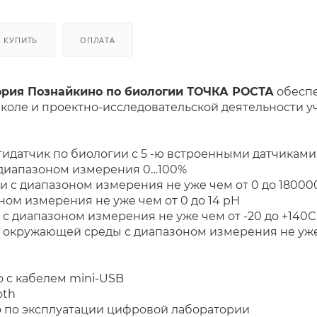
К КУПИТЬ
ОПЛАТА
рия Познайкино по биологии ТОЧКА РОСТА
о
бесп
коле и проектно-исследовательской деятельности у
идатчик по биологии с 5 -ю встроенными датчиками
 диапазоном измерения 0…100%
и с диапазоном измерения не уже чем от 0 до 18000
ном измерения не уже чем от 0 до 14 pH
с диапазоном измерения не уже чем от -20 до +140С
 окружающей среды с диапазоном измерения не уже ч
о с кабелем mini-USB
oth
о по эксплуатации цифровой лаборатории