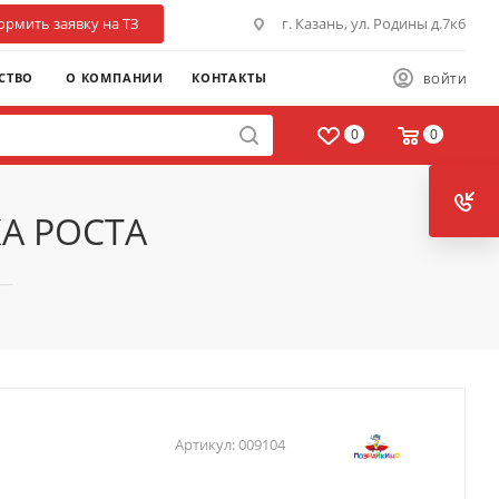
рмить заявку на ТЗ
г. Казань, ул. Родины д.7к6
СТВО
О КОМПАНИИ
КОНТАКТЫ
ВОЙТИ
0
0
КА РОСТА
—
Артикул:
009104