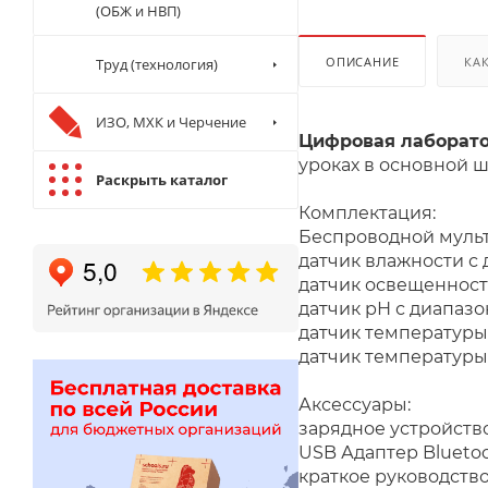
(ОБЖ и НВП)
ОПИСАНИЕ
КА
Труд (технология)
ИЗО, МХК и Черчение
Цифровая лаборато
уроках
в основной ш
Раскрыть каталог
Комплектация:
Беспроводной мульт
датчик влажности с
датчик освещенност
датчик рН с диапазо
датчик температуры 
датчик температуры
Аксессуары:
зарядное устройств
USB Адаптер Blueto
краткое руководств