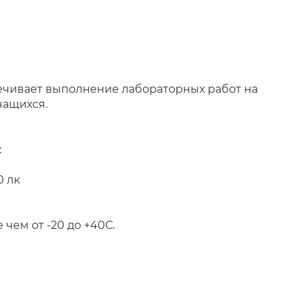
ечивает выполнение лабораторных работ на
чащихся.
:
0 лк
ем от -20 до +40С.